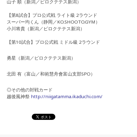
山子 順（新潟／ピロクテテス新潟）
【第8試合】プロ公式戦 ライト級 2ラウンド
スーパー均くん（静岡／KO.SHOOTO.GYM）
小川将貴（新潟／ピロクテテス新潟）
【第10試合】プロ公式戦 ミドル級 2ラウンド
勇星（新潟／ピロクテテス新潟）
北田 有（富山／和術慧舟會富山支部SPO）
◎その他の対戦カード
越後風神祭
http://niigatamma.ikaduchi.com/