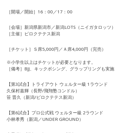
［開場／開始］16：00／17：00
［会場］新潟県新潟市／新潟LOTS（ニイガタロッツ）
［主催］ピロクテテス新潟
［チケット］Ｓ席5,000円／Ａ席4,000円（完売）
※小学生以上はチケットが必要となります。
［備考］BJJ、キックボシング、グラップリングも実施
【第3試合】トライアウト ウェルター級 1ラウンド
久保村嘉輝（長野/飛翔塾コンドル）
笹 晋久（新潟/ピロクテテス新潟）
【第6試合】プロ公式戦 ウェルター級 2ラウンド
小林孝秀（新潟／UNDER GROUND）