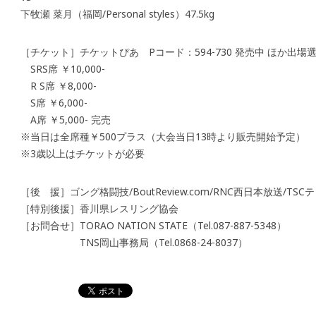
下牧瀬 菜月（福岡/Personal styles）47.5kg
［チケット］チケットぴあ Pコード：594-730 発売中 ほか出場
SRS席 ￥10,000-
R S席 ￥8,000-
S席 ￥6,000-
A席 ￥5,000- 完売
※当日は全席種￥500プラス（大会当日13時より販売開始予定）
※3歳以上はチケットが必要
［後 援］ゴング格闘技/BoutReview.com/RNC西日本放送/T
［特別後援］香川県レスリング協会
［お問合せ］TORAO NATION STATE（Tel.087-887-5348）
TNS岡山事務局（Tel.0868-24-8037）