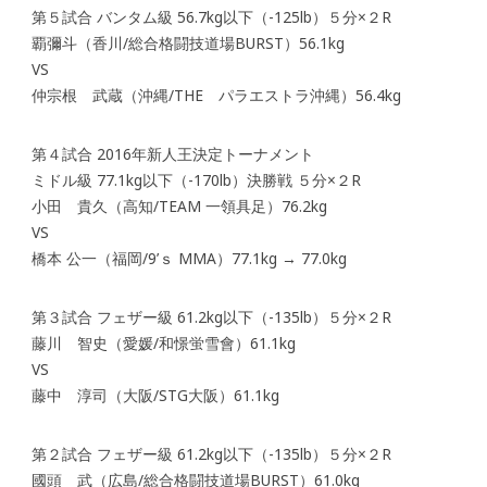
第５試合 バンタム級 56.7kg以下（-125lb）５分×２R
覇彌斗（香川/総合格闘技道場BURST）56.1kg
VS
仲宗根 武蔵（沖縄/THE パラエストラ沖縄）56.4kg
第４試合 2016年新人王決定トーナメント
ミドル級 77.1kg以下（-170lb）決勝戦 ５分×２R
小田 貴久（高知/TEAM 一領具足）76.2kg
VS
橋本 公一（福岡/9’ｓ MMA）77.1kg → 77.0kg
第３試合 フェザー級 61.2kg以下（-135lb）５分×２R
藤川 智史（愛媛/和憬蛍雪會）61.1kg
VS
藤中 淳司（大阪/STG大阪）61.1kg
第２試合 フェザー級 61.2kg以下（-135lb）５分×２R
國頭 武（広島/総合格闘技道場BURST）61.0kg