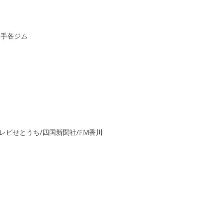
選手各ジム
SCテレビせとうち/四国新聞社/FM香川