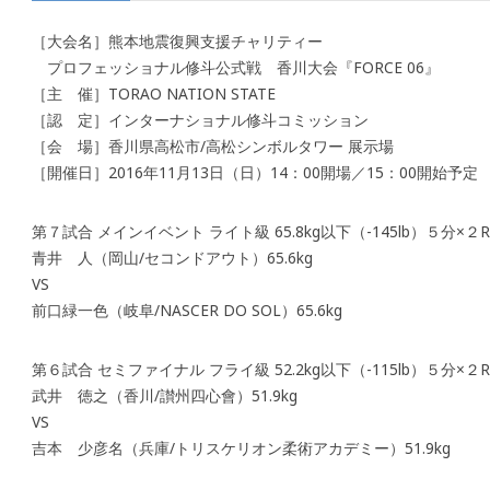
［大会名］熊本地震復興支援チャリティー
プロフェッショナル修斗公式戦 香川大会『FORCE 06』
［主 催］TORAO NATION STATE
［認 定］インターナショナル修斗コミッション
［会 場］香川県高松市/高松シンボルタワー 展示場
［開催日］2016年11月13日（日）14：00開場／15：00開始予定
第７試合 メインイベント ライト級 65.8kg以下（-145lb）５分×２R
青井 人（岡山/セコンドアウト）65.6kg
VS
前口緑一色（岐阜/NASCER DO SOL）65.6kg
第６試合 セミファイナル フライ級 52.2kg以下（-115lb）５分×２R
武井 徳之（香川/讃州四心會）51.9kg
VS
吉本 少彦名（兵庫/トリスケリオン柔術アカデミー）51.9kg