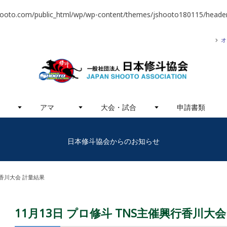
hooto.com/public_html/wp/wp-content/themes/jshooto180115/header
オ
アマ
大会・試合
申請書類
日本修斗協会からのお知らせ
行香川大会 計量結果
11月13日 プロ修斗 TNS主催興行香川大