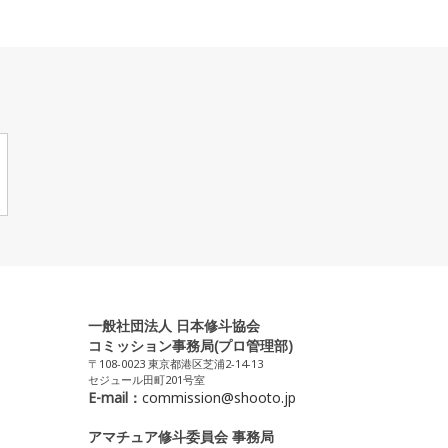
一般社団法人 日本修斗協会
コミッション事務局(プロ管理部)
〒108-0023 東京都港区芝浦2-14-13
セジュール田町201号室
E-mail：
commission@shooto.jp
アマチュア修斗委員会 事務局