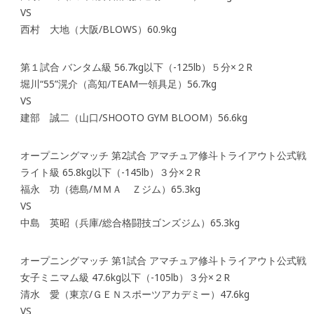
VS
西村 大地（大阪/BLOWS）60.9kg
第１試合 バンタム級 56.7kg以下（-125lb）５分×２R
堀川“55”滉介（高知/TEAM一領具足）56.7kg
VS
建部 誠二（山口/SHOOTO GYM BLOOM）56.6kg
オープニングマッチ 第2試合 アマチュア修斗トライアウト公式戦
ライト級 65.8kg以下（-145lb）３分×２R
福永 功（徳島/ＭＭＡ Ｚジム）65.3kg
VS
中島 英昭（兵庫/総合格闘技ゴンズジム）65.3kg
オープニングマッチ 第1試合 アマチュア修斗トライアウト公式戦
女子ミニマム級 47.6kg以下（-105lb）３分×２R
清水 愛（東京/ＧＥＮスポーツアカデミー）47.6kg
VS