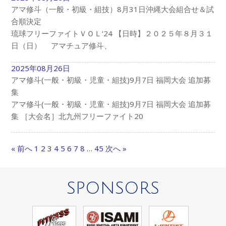
アマ修斗（一般・初級・組技）8月31日沖縄大会組合せ＆試
合順決定
琉球フリーファイトＶＯＬ‘24 【日時】２０２５年８月３１
日（日） アマチュア修斗、
2025年08月26日
アマ修斗(一般・初級・児童・組技)9月7日 福岡大会 追加募
集
アマ修斗(一般・初級・児童・組技)9月7日 福岡大会 追加募
集 ［大会名］北九州フリーファイト20
« 前へ
1
2
3
4
5
6
7
8
…
45
次へ »
SPONSORS