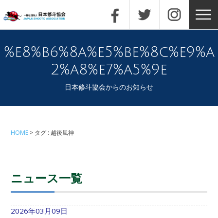
%e8%b6%8a%e5%be%8c%e9%a
2%a8%e7%a5%9e
日本修斗協会からのお知らせ
HOME
タグ : 越後風神
ニュース一覧
2026年03月09日