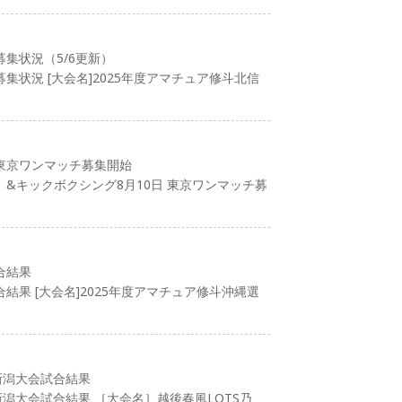
募集状況（5/6更新）
集状況 [大会名]2025年度アマチュア修斗北信
 東京ワンマッチ募集開始
&キックボクシング8月10日 東京ワンマッチ募
合結果
結果 [大会名]2025年度アマチュア修斗沖縄選
新潟大会試合結果
潟大会試合結果 ［大会名］越後春風LOTS乃