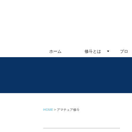
ホーム
修斗とは
プロ
HOME
アマチュア修斗